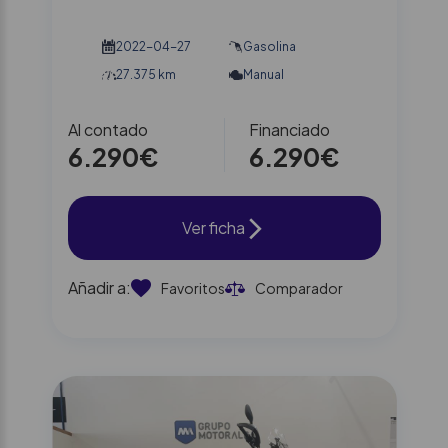
2022-04-27
Gasolina
27.375 km
Manual
Al contado
Financiado
6.290€
6.290€
Ver ficha
Añadir a:
Favoritos
Comparador