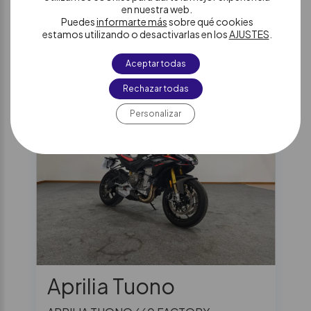
en nuestra web.
Puedes
informarte más
sobre qué cookies
Añadir a:
Favoritos
Comparador
estamos utilizando o desactivarlas en los
AJUSTES
.
Aceptar todas
Rechazar todas
Personalizar
Aprilia Tuono