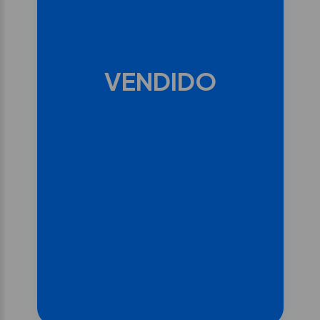
Moto Guzzi V
MOTO GUZZI V7 STONE
VENDIDO
2023-12-19
Gasolina
6.200 km
Manual
Al contado
Financiado
6.500€
6.500€
Ver ficha
Añadir a:
Favoritos
Comparador