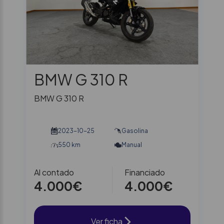
BMW G 310 R
BMW G 310 R
2023-10-25
Gasolina
550 km
Manual
Al contado
Financiado
4.000€
4.000€
Ver ficha