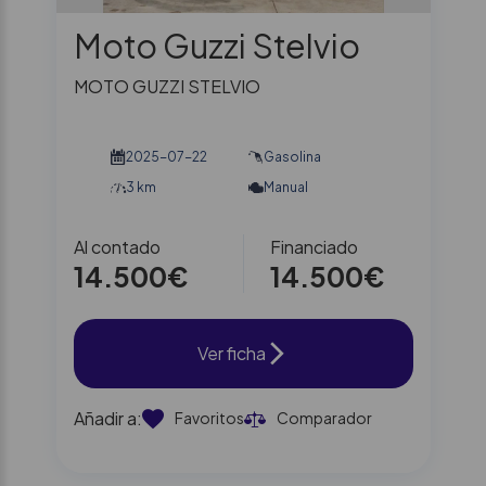
Moto Guzzi Stelvio
MOTO GUZZI STELVIO
2025-07-22
Gasolina
3 km
Manual
Al contado
Financiado
14.500€
14.500€
Ver ficha
Añadir a:
Favoritos
Comparador