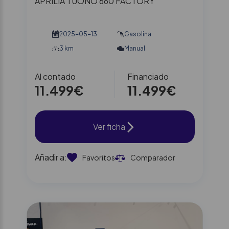
APRILIA TUONO 660 FACTORY
2025-05-13
Gasolina
3 km
Manual
Al contado
Financiado
11.499€
11.499€
Ver ficha
Añadir a:
Favoritos
Comparador