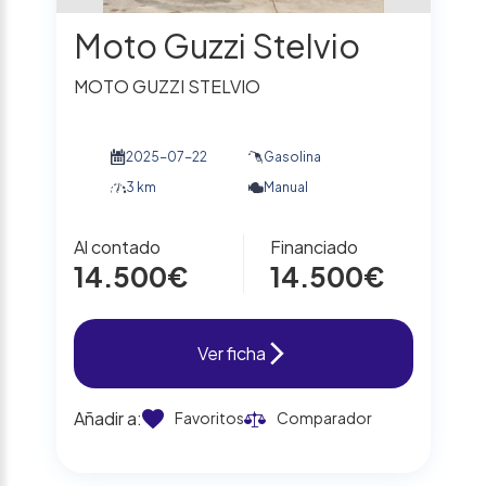
Moto Guzzi Stelvio
MOTO GUZZI STELVIO
2025-07-22
Gasolina
3 km
Manual
Al contado
Financiado
14.500€
14.500€
Ver ficha
Añadir a:
Favoritos
Comparador