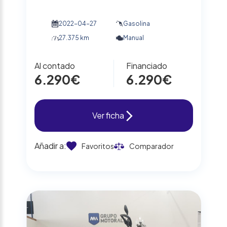
2022-04-27
Gasolina
27.375 km
Manual
Al contado
Financiado
6.290€
6.290€
Ver ficha
Añadir a:
Favoritos
Comparador