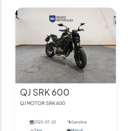
QJ SRK 600
QJ MOTOR SRK 600
2025-07-22
Gasolina
3 km
Manual