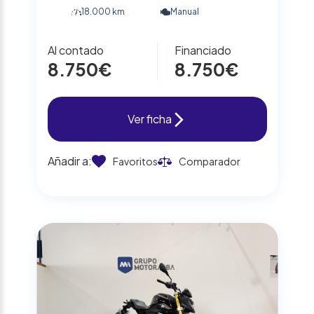
18.000 km
Manual
Al contado
Financiado
8.750€
8.750€
Ver ficha
Añadir a:
Favoritos
Comparador