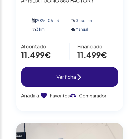
APRILIA TUONO 660 FACTORY
2025-05-13
Gasolina
3 km
Manual
Al contado
Financiado
11.499€
11.499€
Ver ficha
Añadir a:
Favoritos
Comparador