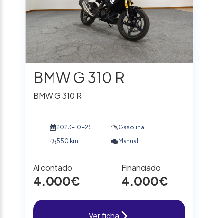
BMW G 310 R
BMW G 310 R
2023-10-25
Gasolina
550 km
Manual
Al contado
Financiado
4.000€
4.000€
Ver ficha