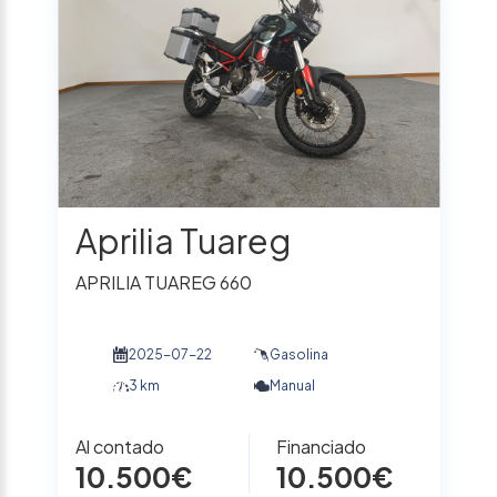
Aprilia Tuareg
APRILIA TUAREG 660
2025-07-22
Gasolina
3 km
Manual
Al contado
Financiado
10.500€
10.500€