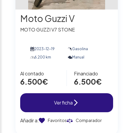
Moto Guzzi V
MOTO GUZZI V7 STONE
2023-12-19
Gasolina
6.200 km
Manual
Al contado
Financiado
6.500€
6.500€
Ver ficha
Añadir a:
Favoritos
Comparador