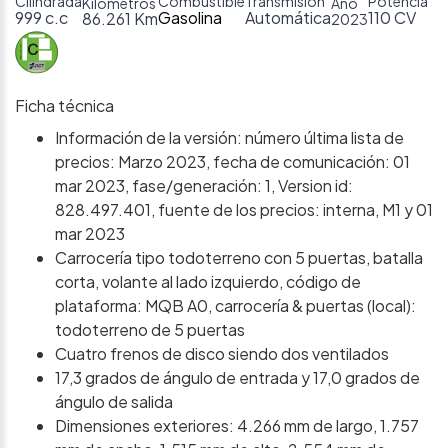
Cilindrada
Combustible
Transmisión
Potencia
Kilómetros
Año
999 c.c
Gasolina
Automática
110 CV
86.261 Km
2023
Ficha técnica
Información de la versión: número última lista de
precios: Marzo 2023, fecha de comunicación: 01
mar 2023, fase/generación: 1, Version id:
828.497.401, fuente de los precios: interna, M1 y 01
mar 2023
Carrocería tipo todoterreno con 5 puertas, batalla
corta, volante al lado izquierdo, código de
plataforma: MQB A0, carrocería & puertas (local):
todoterreno de 5 puertas
Cuatro frenos de disco siendo dos ventilados
17,3 grados de ángulo de entrada y 17,0 grados de
ángulo de salida
Dimensiones exteriores: 4.266 mm de largo, 1.757