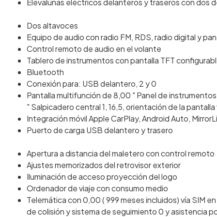
Elevalunas eléctricos delanteros y traseros con dos d
Dos altavoces
Equipo de audio con radio FM, RDS, radio digital y panta
Control remoto de audio en el volante
Tablero de instrumentos con pantalla TFT configurab
Bluetooth
Conexión para: USB delantero, 2 y 0
Pantalla multifunción de 8,00 " Panel de instrumentos 1
" Salpicadero central 1, 16,5, orientación de la pantalla 
Integración móvil Apple CarPlay, Android Auto, MirrorLin
Puerto de carga USB delantero y trasero
Apertura a distancia del maletero con control remoto
Ajustes memorizados del retrovisor exterior
Iluminación de acceso proyección del logo
Ordenador de viaje con consumo medio
Telemática con 0,00 ( 999 meses incluidos) vía SIM e
de colisión y sistema de seguimiento 0 y asistencia po