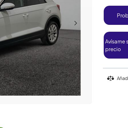
Prob
Avísame s
precio
Añad