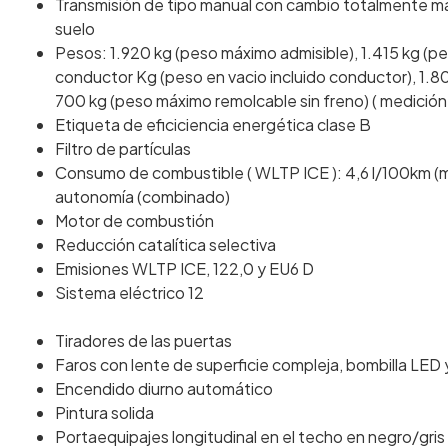
Transmisión de tipo manual con cambio totalmente ma
suelo
Pesos: 1.920 kg (peso máximo admisible), 1.415 kg (pe
conductor Kg (peso en vacio incluido conductor), 1.8
700 kg (peso máximo remolcable sin freno) ( medición:
Etiqueta de eficiciencia energética clase B
Filtro de partículas
Consumo de combustible ( WLTP ICE ): 4,6 l/100km (mi
autonomía (combinado)
Motor de combustión
Reducción catalítica selectiva
Emisiones WLTP ICE, 122,0 y EU6 D
Sistema eléctrico 12
Tiradores de las puertas
Faros con lente de superficie compleja, bombilla LED y
Encendido diurno automático
Pintura solida
Portaequipajes longitudinal en el techo en negro/gris