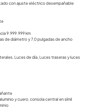
ntado con ajuste eléctrico desempañable
te
ncia 9.999.999 km
adas de diámetro y 7,0 pulgadas de ancho
terales, Luces de día, Luces traseras y luces
pañante
uminio y cuero, consola central en símil
uminio