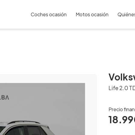
Coches ocasión
Motos ocasión
Quiéne
Volk
Life 2.0 T
Precio fina
18.99