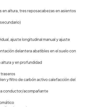
 en altura, tres reposacabezas en asientos
l secundario)
ual, ajuste longitudinal manual y ajuste
entación delantera abatibles en el suelo con
n altura y en profundidad
 traseros
ólen y filtro de carbón activo calefacción del
 para conductor/acompañante
tomático