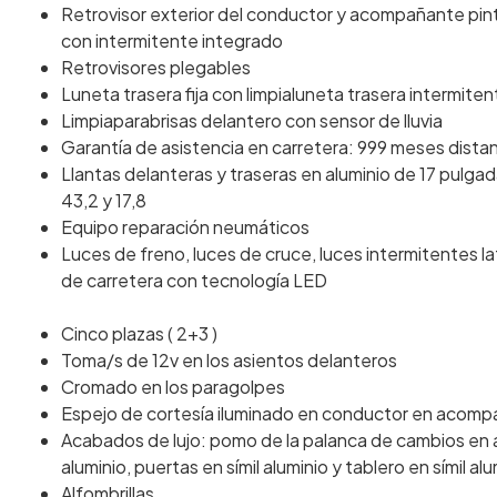
Retrovisor exterior del conductor y acompañante pi
con intermitente integrado
Retrovisores plegables
Luneta trasera fija con limpialuneta trasera intermiten
Limpiaparabrisas delantero con sensor de lluvia
Garantía de asistencia en carretera: 999 meses dista
Llantas delanteras y traseras en aluminio de 17 pulg
43,2 y 17,8
Equipo reparación neumáticos
Luces de freno, luces de cruce, luces intermitentes la
de carretera con tecnología LED
Cinco plazas ( 2+3 )
Toma/s de 12v en los asientos delanteros
Cromado en los paragolpes
Espejo de cortesía iluminado en conductor en acom
Acabados de lujo: pomo de la palanca de cambios en al
aluminio, puertas en símil aluminio y tablero en símil al
Alfombrillas