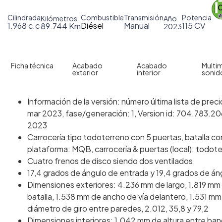
Cilindrada
Combustible
Transmisión
Potencia
Kilómetros
Año
1.968 c.c
Diésel
Manual
115 CV
89.744 Km
2023
Ficha técnica
Acabado
Acabado
Multim
exterior
interior
sonid
Información de la versión: número última lista de pre
mar 2023, fase/generación: 1, Version id: 704.783.206,
2023
Carrocería tipo todoterreno con 5 puertas, batalla cor
plataforma: MQB, carrocería & puertas (local): todot
Cuatro frenos de disco siendo dos ventilados
17,4 grados de ángulo de entrada y 19,4 grados de áng
Dimensiones exteriores: 4.236 mm de largo, 1.819 mm
batalla, 1.538 mm de ancho de vía delantero, 1.531 m
diámetro de giro entre paredes, 2.012, 35,8 y 79,2
Dimensiones interiores: 1.042 mm de altura entre ba