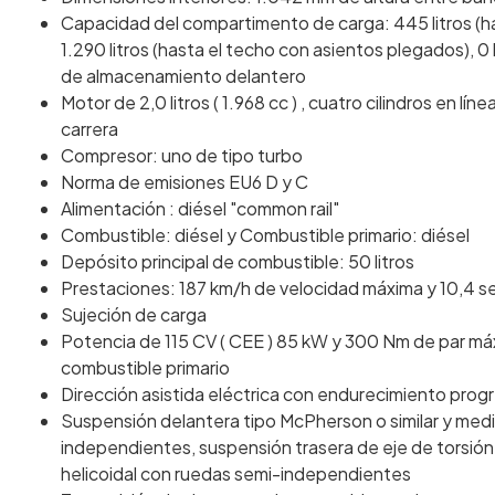
Capacidad del compartimento de carga: 445 litros (h
1.290 litros (hasta el techo con asientos plegados), 0
de almacenamiento delantero
Motor de 2,0 litros ( 1.968 cc ) , cuatro cilindros en 
carrera
Compresor: uno de tipo turbo
Norma de emisiones EU6 D y C
Alimentación : diésel "common rail"
Combustible: diésel y Combustible primario: diésel
Depósito principal de combustible: 50 litros
Prestaciones: 187 km/h de velocidad máxima y 10,4 
Sujeción de carga
Potencia de 115 CV ( CEE ) 85 kW y 300 Nm de par má
combustible primario
Dirección asistida eléctrica con endurecimiento prog
Suspensión delantera tipo McPherson o similar y medi
independientes, suspensión trasera de eje de torsión
helicoidal con ruedas semi-independientes