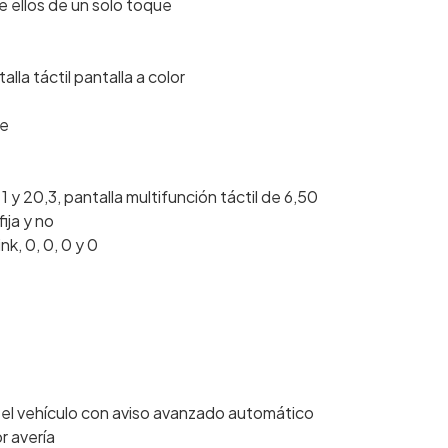
e ellos de un solo toque
lla táctil pantalla a color
le
 y 20,3, pantalla multifunción táctil de 6,50
fija y no
k, 0, 0, 0 y 0
n el vehículo con aviso avanzado automático
r avería