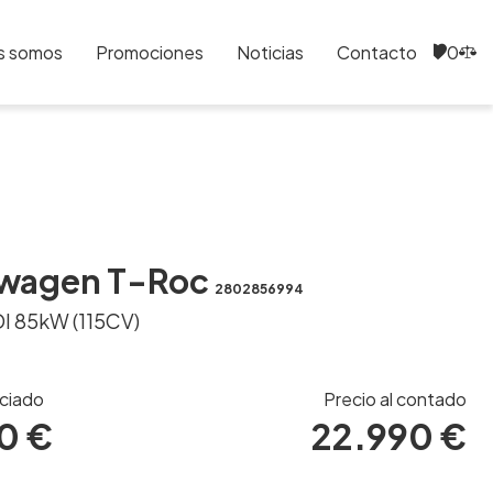
s somos
Promociones
Noticias
Contacto
0
0
swagen T-Roc
2802856994
DI 85kW (115CV)
nciado
Precio al contado
0 €
22.990 €