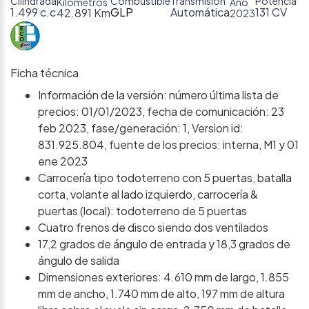
Cilindrada
Combustible
Transmisión
Potencia
Kilómetros
Año
1.499 c.c
GLP
Automática
131 CV
42.891 Km
2023
Ficha técnica
Información de la versión: número última lista de
precios: 01/01/2023, fecha de comunicación: 23
feb 2023, fase/generación: 1, Version id:
831.925.804, fuente de los precios: interna, M1 y 01
ene 2023
Carrocería tipo todoterreno con 5 puertas, batalla
corta, volante al lado izquierdo, carrocería &
puertas (local): todoterreno de 5 puertas
Cuatro frenos de disco siendo dos ventilados
17,2 grados de ángulo de entrada y 18,3 grados de
ángulo de salida
Dimensiones exteriores: 4.610 mm de largo, 1.855
mm de ancho, 1.740 mm de alto, 197 mm de altura