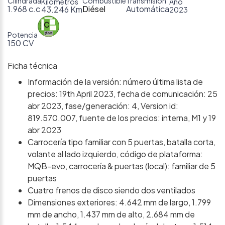
Cilindrada
Combustible
Transmisión
Kilómetros
Año
1.968 c.c
Diésel
Automática
43.246 Km
2023
Potencia
150 CV
Ficha técnica
Información de la versión: número última lista de
precios: 19th April 2023, fecha de comunicación: 25
abr 2023, fase/generación: 4, Version id:
819.570.007, fuente de los precios: interna, M1 y 19
abr 2023
Carrocería tipo familiar con 5 puertas, batalla corta,
volante al lado izquierdo, código de plataforma:
MQB-evo, carrocería & puertas (local): familiar de 5
puertas
Cuatro frenos de disco siendo dos ventilados
Dimensiones exteriores: 4.642 mm de largo, 1.799
mm de ancho, 1.437 mm de alto, 2.684 mm de