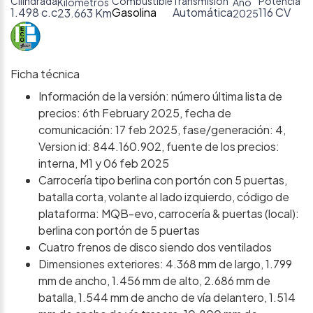
Cilindrada
Combustible
Transmisión
Potencia
Kilómetros
Año
1.498 c.c
Gasolina
Automática
116 CV
23.663 Km
2025
Ficha técnica
Información de la versión: número última lista de
precios: 6th February 2025, fecha de
comunicación: 17 feb 2025, fase/generación: 4,
Version id: 844.160.902, fuente de los precios:
interna, M1 y 06 feb 2025
Carrocería tipo berlina con portón con 5 puertas,
batalla corta, volante al lado izquierdo, código de
plataforma: MQB-evo, carrocería & puertas (local):
berlina con portón de 5 puertas
Cuatro frenos de disco siendo dos ventilados
Dimensiones exteriores: 4.368 mm de largo, 1.799
mm de ancho, 1.456 mm de alto, 2.686 mm de
batalla, 1.544 mm de ancho de vía delantero, 1.514