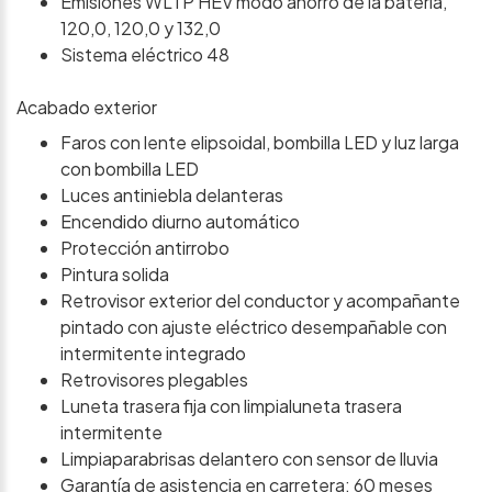
Emisiones WLTP HEV modo ahorro de la batería,
120,0, 120,0 y 132,0
Sistema eléctrico 48
Acabado exterior
Faros con lente elipsoidal, bombilla LED y luz larga
con bombilla LED
Luces antiniebla delanteras
Encendido diurno automático
Protección antirrobo
Pintura solida
Retrovisor exterior del conductor y acompañante
pintado con ajuste eléctrico desempañable con
intermitente integrado
Retrovisores plegables
Luneta trasera fija con limpialuneta trasera
intermitente
Limpiaparabrisas delantero con sensor de lluvia
Garantía de asistencia en carretera: 60 meses