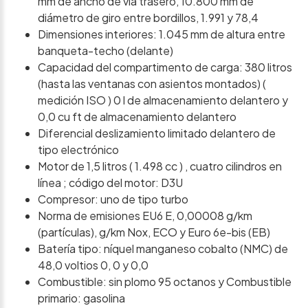
mm de ancho de vía trasero, 10.800 mm de
diámetro de giro entre bordillos, 1.991 y 78,4
Dimensiones interiores: 1.045 mm de altura entre
banqueta-techo (delante)
Capacidad del compartimento de carga: 380 litros
(hasta las ventanas con asientos montados) (
medición ISO ) 0 l de almacenamiento delantero y
0,0 cu ft de almacenamiento delantero
Diferencial deslizamiento limitado delantero de
tipo electrónico
Motor de 1,5 litros ( 1.498 cc ) , cuatro cilindros en
línea ; código del motor: D3U
Compresor: uno de tipo turbo
Norma de emisiones EU6 E, 0,00008 g/km
(partículas), g/km Nox, ECO y Euro 6e-bis (EB)
Batería tipo: níquel manganeso cobalto (NMC) de
48,0 voltios 0, 0 y 0,0
Combustible: sin plomo 95 octanos y Combustible
primario: gasolina