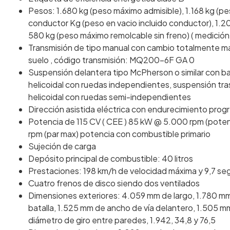
Pesos: 1.680 kg (peso máximo admisible), 1.168 kg (pe
conductor Kg (peso en vacio incluido conductor), 1.2
580 kg (peso máximo remolcable sin freno) ( medición:
Transmisión de tipo manual con cambio totalmente ma
suelo , código transmisión: MQ200-6F GA 0
Suspensión delantera tipo McPherson o similar con ba
helicoidal con ruedas independientes, suspensión tra
helicoidal con ruedas semi-independientes
Dirección asistida eléctrica con endurecimiento prog
Potencia de 115 CV ( CEE ) 85 kW @ 5.000 rpm (pot
rpm (par max) potencia con combustible primario
Sujeción de carga
Depósito principal de combustible: 40 litros
Prestaciones: 198 km/h de velocidad máxima y 9,7 se
Cuatro frenos de disco siendo dos ventilados
Dimensiones exteriores: 4.059 mm de largo, 1.780 m
batalla, 1.525 mm de ancho de vía delantero, 1.505 m
diámetro de giro entre paredes, 1.942, 34,8 y 76,5