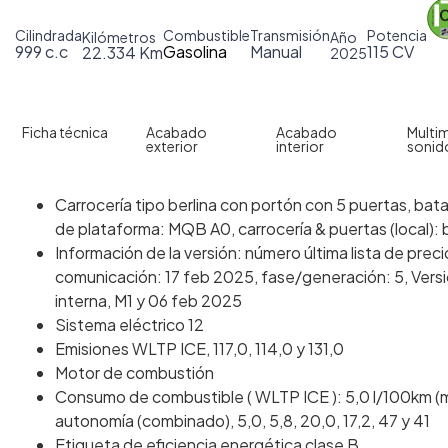
Cilindrada
Combustible
Transmisión
Potencia
Kilómetros
Año
999 c.c
Gasolina
Manual
115 CV
22.334 Km
2025
Ficha técnica
Acabado
Acabado
Multim
exterior
interior
sonid
Carrocería tipo berlina con portón con 5 puertas, batal
de plataforma: MQB A0, carrocería & puertas (local): 
Información de la versión: número última lista de pre
comunicación: 17 feb 2025, fase/generación: 5, Versi
interna, M1 y 06 feb 2025
Sistema eléctrico 12
Emisiones WLTP ICE, 117,0, 114,0 y 131,0
Motor de combustión
Consumo de combustible ( WLTP ICE ): 5,0 l/100km (m
autonomía (combinado), 5,0, 5,8, 20,0, 17,2, 47 y 41
Etiqueta de eficiencia energética clase B