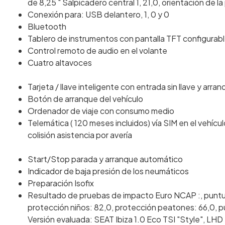
de 8,25 " Salpicadero central 1, 21,0, orientación de la 
Conexión para: USB delantero, 1, 0 y 0
Bluetooth
Tablero de instrumentos con pantalla TFT configurab
Control remoto de audio en el volante
Cuatro altavoces
Tarjeta / llave inteligente con entrada sin llave y arranq
Botón de arranque del vehículo
Ordenador de viaje con consumo medio
Telemática ( 120 meses incluidos) vía SIM en el vehíc
colisión asistencia por avería
Start/Stop parada y arranque automático
Indicador de baja presión de los neumáticos
Preparación Isofix
Resultado de pruebas de impacto Euro NCAP :, puntuac
protección niños: 82,0, protección peatones: 66,0, p
Versión evaluada: SEAT Ibiza 1.0 Eco TSI "Style", LHD