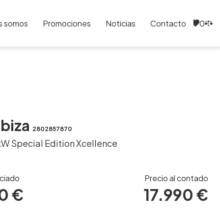
s somos
Promociones
Noticias
Contacto
0
0
Ibiza
2802857870
kW Special Edition Xcellence
nciado
Precio al contado
0 €
17.990 €