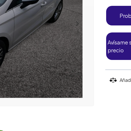
Prob
Avísame s
precio
Añad