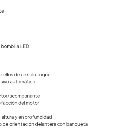
te
n bombilla LED
e ellos de un solo toque
esivo automático
ductor/acompañante
lefacción del motor
 altura y en profundidad
do de orientación delantera con banqueta