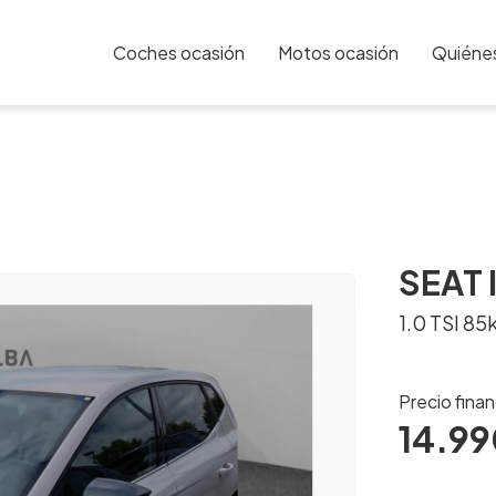
Coches ocasión
Motos ocasión
Quiéne
SEAT 
1.0 TSI 85
Precio fina
14.99