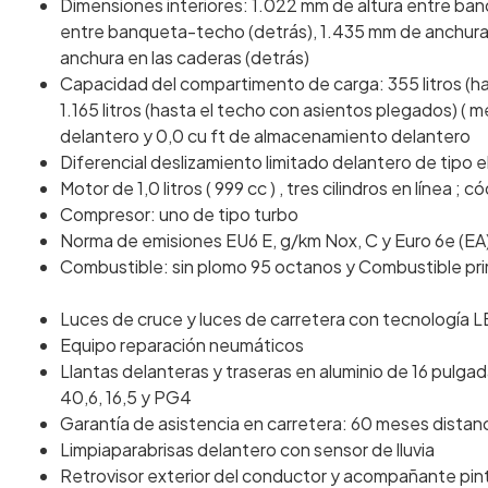
Dimensiones interiores: 1.022 mm de altura entre ba
entre banqueta-techo (detrás), 1.435 mm de anchura 
anchura en las caderas (detrás)
Capacidad del compartimento de carga: 355 litros (h
1.165 litros (hasta el techo con asientos plegados) ( 
delantero y 0,0 cu ft de almacenamiento delantero
Diferencial deslizamiento limitado delantero de tipo 
Motor de 1,0 litros ( 999 cc ) , tres cilindros en línea ;
Compresor: uno de tipo turbo
Norma de emisiones EU6 E, g/km Nox, C y Euro 6e (EA
Combustible: sin plomo 95 octanos y Combustible pri
Luces de cruce y luces de carretera con tecnología 
Equipo reparación neumáticos
Llantas delanteras y traseras en aluminio de 16 pulg
40,6, 16,5 y PG4
Garantía de asistencia en carretera: 60 meses distan
Limpiaparabrisas delantero con sensor de lluvia
Retrovisor exterior del conductor y acompañante pi