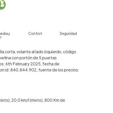
edia y
Confort
Seguridad
o
la corta, volante al lado izquierdo, código
berlina con portón de 5 puertas
cios: 6th February 2025, fecha de
on id: 840.844.902, fuente de los precios:
ixto), 20,0 km/l (mixto), 800 Km de