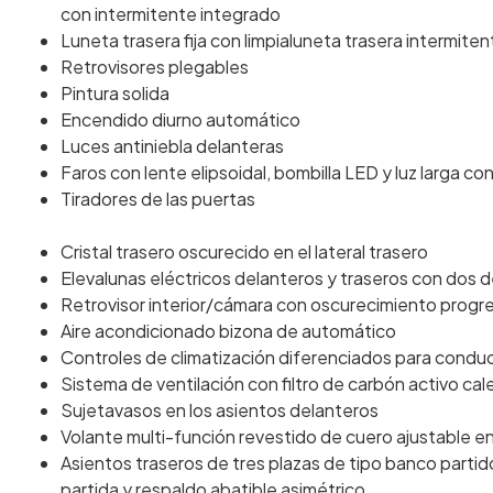
con intermitente integrado
Luneta trasera fija con limpialuneta trasera intermiten
Retrovisores plegables
Pintura solida
Encendido diurno automático
Luces antiniebla delanteras
Faros con lente elipsoidal, bombilla LED y luz larga co
Tiradores de las puertas
Cristal trasero oscurecido en el lateral trasero
Elevalunas eléctricos delanteros y traseros con dos d
Retrovisor interior/cámara con oscurecimiento progr
Aire acondicionado bizona de automático
Controles de climatización diferenciados para con
Sistema de ventilación con filtro de carbón activo ca
Sujetavasos en los asientos delanteros
Volante multi-función revestido de cuero ajustable en
Asientos traseros de tres plazas de tipo banco parti
partida y respaldo abatible asimétrico