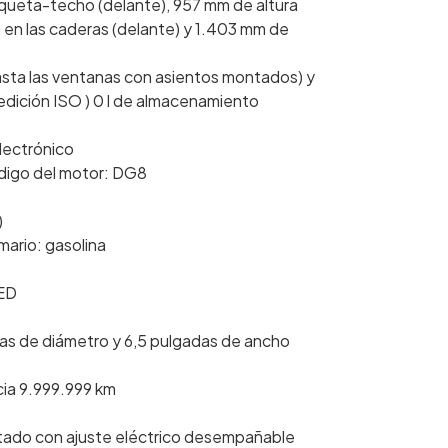
nqueta-techo (delante), 957 mm de altura
en las caderas (delante) y 1.403 mm de
asta las ventanas con asientos montados) y
medición ISO ) 0 l de almacenamiento
electrónico
 código del motor: DG8
)
mario: gasolina
LED
adas de diámetro y 6,5 pulgadas de ancho
cia 9.999.999 km
ntado con ajuste eléctrico desempañable