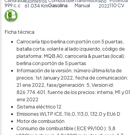
Cilindrada
Combustible
Transmisión
Potencia
Kilómetros
Año
999 c.c
Gasolina
Manual
110 CV
61.034 Km
2022
Ficha técnica
Carrocería tipo berlina con portón con 5 puertas,
batalla corta, volante al lado izquierdo, código de
plataforma: MQB A0, carrocería & puertas (local):
berlina con portón de 5 puertas
Información de la versión: número última lista de
precios: 1st January 2022, fecha de comunicación:
21 ene 2022, fase/generación: 5, Version id:
826.774.401, fuente de los precios: interna, M1 y 01
ene 2022
Sistema eléctrico 12
Emisiones WLTP ICE, 116,0, 113,0, 132,0 y EU6 D
Motor de combustión
Consumo de combustible ( ECE 99/100 ): 5,8