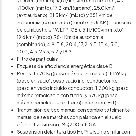
l/100km (urbano), 4,0 l/100km (extraurbano), 4,7
l/100km (mixto), 17,2 km/l (urbano), 25,0 km/l
(extraurbano), 21,3 km/l (mixto) y 851 Km de
autonomía (combinado) (fuente: EU6AP ), consumo
de combustible ( WLTP ICE ): 5,1 l/100km (mixto),
19,6 km/l (mixto), 784 Km de autonomía
(combinado), 4,9, 5,8, 20,4, 17,2, 6,5, 15,4, 5,0,
20,0, 4,3, 23,3, 5,2 y 19,2
Filtro de partículas
Etiqueta de eficiciencia energética clase B
Pesos: 1.670 kg (peso máximo admisible), 1.169 kg
(peso en vacío), peso vacio inc. conductor Kg
(peso en vacio incluido conductor), 1.200 kg (peso
máximo remolcable con freno) y 570 kg (peso
máximo remolcable sin freno) ( medición: EU )
Transmisión de tipo manual con cambio totalmente
manual de seis marchas con palanca en el suelo ,
código transmisión: MQ200-6F GA
Suspensión delantera tipo McPherson o similar con