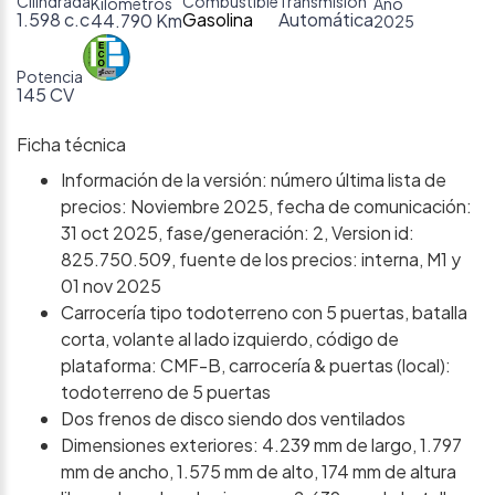
Cilindrada
Combustible
Transmisión
Kilómetros
Año
1.598 c.c
Gasolina
Automática
44.790 Km
2025
Potencia
145 CV
Ficha técnica
Información de la versión: número última lista de
precios: Noviembre 2025, fecha de comunicación:
31 oct 2025, fase/generación: 2, Version id:
825.750.509, fuente de los precios: interna, M1 y
01 nov 2025
Carrocería tipo todoterreno con 5 puertas, batalla
corta, volante al lado izquierdo, código de
plataforma: CMF-B, carrocería & puertas (local):
todoterreno de 5 puertas
Dos frenos de disco siendo dos ventilados
Dimensiones exteriores: 4.239 mm de largo, 1.797
mm de ancho, 1.575 mm de alto, 174 mm de altura