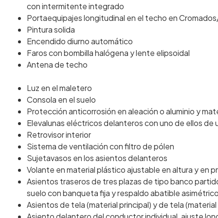
con intermitente integrado
Portaequipajes longitudinal en el techo en Cromado
Pintura solida
Encendido diurno automático
Faros con bombilla halógena y lente elipsoidal
Antena de techo
Luz en el maletero
Consola en el suelo
Protección anticorrosión en aleación o aluminio y mate
Elevalunas eléctricos delanteros con uno de ellos de 
Retrovisor interior
Sistema de ventilación con filtro de pólen
Sujetavasos en los asientos delanteros
Volante en material plástico ajustable en altura y en 
Asientos traseros de tres plazas de tipo banco partid
suelo con banqueta fija y respaldo abatible asimétric
Asientos de tela (material principal) y de tela (materia
Asiento delantero del conductor individual, ajuste lon