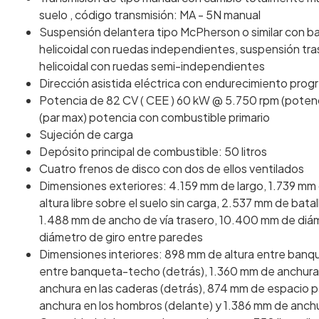
suelo , código transmisión: MA - 5N manual
Suspensión delantera tipo McPherson o similar con ba
helicoidal con ruedas independientes, suspensión tra
helicoidal con ruedas semi-independientes
Dirección asistida eléctrica con endurecimiento prog
Potencia de 82 CV ( CEE ) 60 kW @ 5.750 rpm (poten
(par max) potencia con combustible primario
Sujeción de carga
Depósito principal de combustible: 50 litros
Cuatro frenos de disco con dos de ellos ventilados
Dimensiones exteriores: 4.159 mm de largo, 1.739 mm
altura libre sobre el suelo sin carga, 2.537 mm de bata
1.488 mm de ancho de vía trasero, 10.400 mm de diáme
diámetro de giro entre paredes
Dimensiones interiores: 898 mm de altura entre banq
entre banqueta-techo (detrás), 1.360 mm de anchura 
anchura en las caderas (detrás), 874 mm de espacio p
anchura en los hombros (delante) y 1.386 mm de anchu