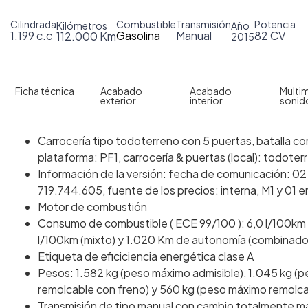
Cilindrada
Combustible
Transmisión
Potencia
Kilómetros
Año
1.199 c.c
Gasolina
Manual
82 CV
112.000 Km
2015
Ficha técnica
Acabado
Acabado
Multim
exterior
interior
sonid
Carrocería tipo todoterreno con 5 puertas, batalla cor
plataforma: PF1, carrocería & puertas (local): todote
Información de la versión: fecha de comunicación: 02 
719.744.605, fuente de los precios: interna, M1 y 01 
Motor de combustión
Consumo de combustible ( ECE 99/100 ): 6,0 l/100km (
l/100km (mixto) y 1.020 Km de autonomía (combinado
Etiqueta de eficiciencia energética clase A
Pesos: 1.582 kg (peso máximo admisible), 1.045 kg (p
remolcable con freno) y 560 kg (peso máximo remolcabl
Transmisión de tipo manual con cambio totalmente ma