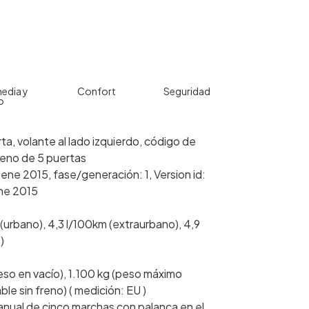
edia y
Confort
Seguridad
o
ta, volante al lado izquierdo, código de
rreno de 5 puertas
ene 2015, fase/generación: 1, Version id:
ene 2015
urbano), 4,3 l/100km (extraurbano), 4,9
)
eso en vacío), 1.100 kg (peso máximo
e sin freno) ( medición: EU )
nual de cinco marchas con palanca en el