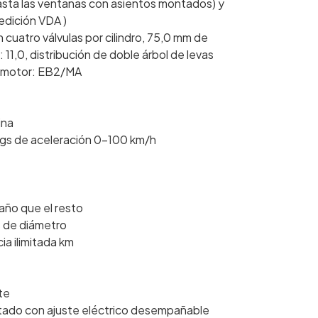
asta las ventanas con asientos montados) y
medición VDA )
con cuatro válvulas por cilindro, 75,0 mm de
11,0, distribución de doble árbol de levas
el motor: EB2/MA
ina
egs de aceleración 0-100 km/h
año que el resto
s de diámetro
ia ilimitada km
te
ntado con ajuste eléctrico desempañable