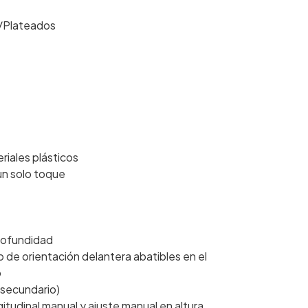
s/Plateados
riales plásticos
un solo toque
profundidad
o de orientación delantera abatibles en el
o
l secundario)
gitudinal manual y ajuste manual en altura