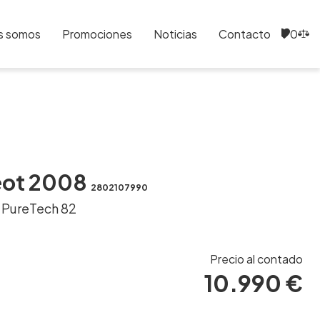
s somos
Promociones
Noticias
Contacto
0
0
eot 2008
2802107990
2 PureTech 82
Precio al contado
10.990 €