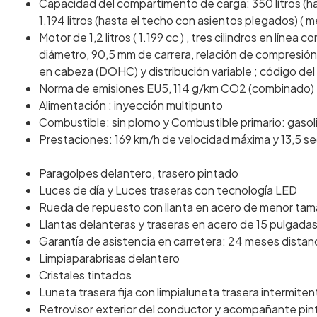
Capacidad del compartimento de carga: 350 litros (h
1.194 litros (hasta el techo con asientos plegados) ( 
Motor de 1,2 litros ( 1.199 cc ) , tres cilindros en línea 
diámetro, 90,5 mm de carrera, relación de compresión: 
en cabeza (DOHC) y distribución variable ; código d
Norma de emisiones EU5, 114 g/km CO2 (combinado)
Alimentación : inyección multipunto
Combustible: sin plomo y Combustible primario: gasol
Prestaciones: 169 km/h de velocidad máxima y 13,5 s
Paragolpes delantero, trasero pintado
Luces de día y Luces traseras con tecnología LED
Rueda de repuesto con llanta en acero de menor tam
Llantas delanteras y traseras en acero de 15 pulgada
Garantía de asistencia en carretera: 24 meses distanc
Limpiaparabrisas delantero
Cristales tintados
Luneta trasera fija con limpialuneta trasera intermiten
Retrovisor exterior del conductor y acompañante pi