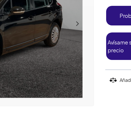
Prob
Avísame s
precio
Añad