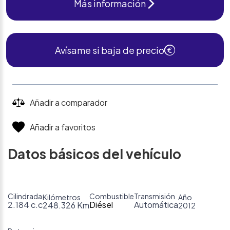
Más información
Avísame si baja de precio
Añadir a comparador
Añadir a favoritos
Datos básicos del vehículo
Cilindrada
Combustible
Transmisión
Kilómetros
Año
2.184 c.c
Diésel
Automática
248.326 Km
2012