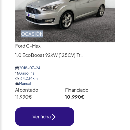
OCASIÓN
Ford C-Max
1.0 EcoBoost 92kW (125CV) Trend+
2018-07-24
Gasolina
164.234km
Manual
Al contado
Financiado
11.990€
10.990€
Ver ficha