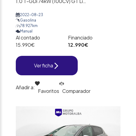
1.0 T-GDi 74kW (100CV) GT Line
2022-08-23
Gasolina
78.927km
Manual
Al contado
Financiado
15.990€
12.990€
Ver ficha
Añadir a:
Favoritos
Comparador