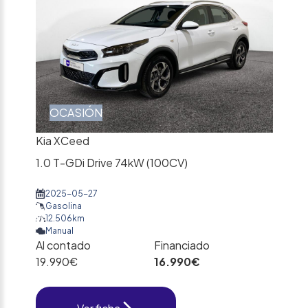
OCASIÓN
Kia XCeed
1.0 T-GDi Drive 74kW (100CV)
2025-05-27
Gasolina
12.506km
Manual
Al contado
Financiado
19.990€
16.990€