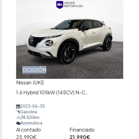
OCASIÓN
Nissan JUKE
1.6 Hybrid 105kW (145CV) N-Connecta
2023-06-30
Gasolina
38.520km
Automática
Al contado
Financiado
25.990€
21.990€