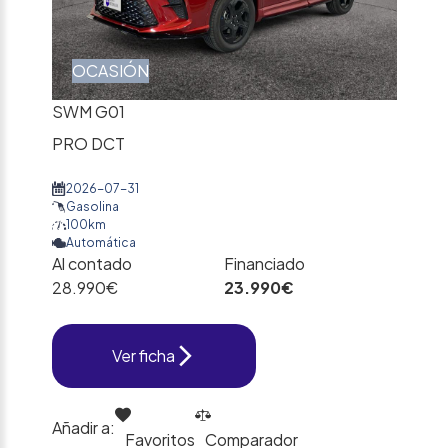
OCASIÓN
SWM G01
PRO DCT
2026-07-31
Gasolina
100km
Automática
Al contado
Financiado
28.990€
23.990€
Ver ficha
Añadir a:
Favoritos
Comparador