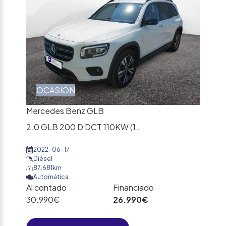
OCASIÓN
Mercedes Benz GLB
2.0 GLB 200 D DCT 110KW (150CV)
2022-06-17
Diésel
87.681km
Automática
Al contado
Financiado
30.990€
26.990€