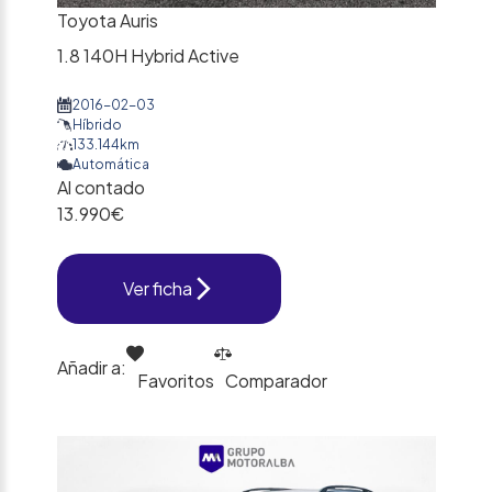
Toyota Auris
1.8 140H Hybrid Active
2016-02-03
Híbrido
133.144km
Automática
Al contado
13.990€
Ver ficha
Añadir a:
Favoritos
Comparador