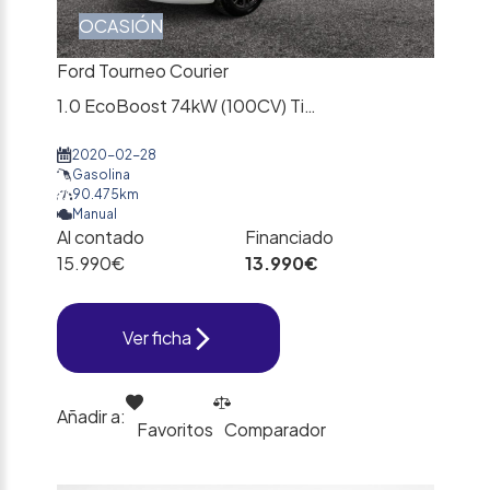
OCASIÓN
Ford Tourneo Courier
1.0 EcoBoost 74kW (100CV) Titanium
2020-02-28
Gasolina
90.475km
Manual
Al contado
Financiado
15.990€
13.990€
Ver ficha
Añadir a:
Favoritos
Comparador