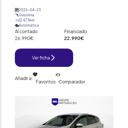
2025-04-23
Gasolina
12.473km
Automática
Al contado
Financiado
26.990€
22.990€
Ver ficha
Añadir a:
Favoritos
Comparador