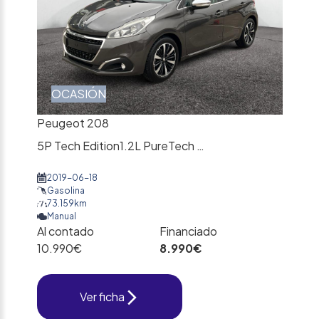
OCASIÓN
Peugeot 208
5P Tech Edition1.2L PureTech 60KW (82CV)
2019-06-18
Gasolina
73.159km
Manual
Al contado
Financiado
10.990€
8.990€
Ver ficha