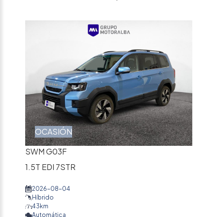
OCASIÓN
SWM G03F
1.5T EDI 7STR
2026-08-04
Híbrido
43km
Automática