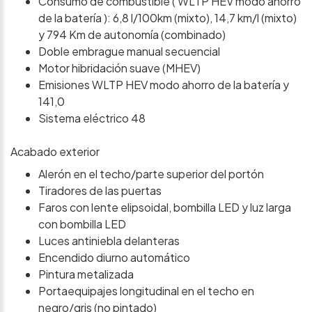
Consumo de combustible ( WLTP HEV modo ahorro
de la batería ): 6,8 l/100km (mixto), 14,7 km/l (mixto)
y 794 Km de autonomía (combinado)
Doble embrague manual secuencial
Motor hibridación suave (MHEV)
Emisiones WLTP HEV modo ahorro de la batería y
141,0
Sistema eléctrico 48
Acabado exterior
Alerón en el techo/parte superior del portón
Tiradores de las puertas
Faros con lente elipsoidal, bombilla LED y luz larga
con bombilla LED
Luces antiniebla delanteras
Encendido diurno automático
Pintura metalizada
Portaequipajes longitudinal en el techo en
negro/gris (no pintado)