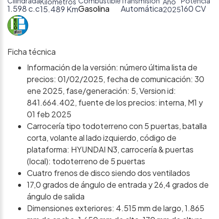
Cilindrada
Combustible
Transmisión
Potencia
Kilómetros
Año
1.598 c.c
Gasolina
Automática
160 CV
15.489 Km
2025
Ficha técnica
Información de la versión: número última lista de
precios: 01/02/2025, fecha de comunicación: 30
ene 2025, fase/generación: 5, Version id:
841.664.402, fuente de los precios: interna, M1 y
01 feb 2025
Carrocería tipo todoterreno con 5 puertas, batalla
corta, volante al lado izquierdo, código de
plataforma: HYUNDAI N3, carrocería & puertas
(local): todoterreno de 5 puertas
Cuatro frenos de disco siendo dos ventilados
17,0 grados de ángulo de entrada y 26,4 grados de
ángulo de salida
Dimensiones exteriores: 4.515 mm de largo, 1.865