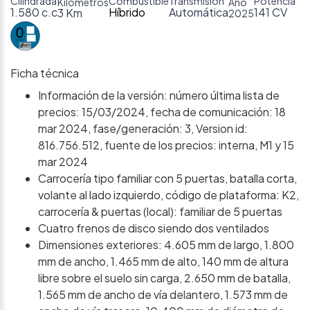
Cilindrada
Combustible
Transmisión
Potencia
Kilómetros
Año
1.580 c.c
Híbrido
Automática
141 CV
3 Km
2025
Ficha técnica
Información de la versión: número última lista de
precios: 15/03/2024, fecha de comunicación: 18
mar 2024, fase/generación: 3, Version id:
816.756.512, fuente de los precios: interna, M1 y 15
mar 2024
Carrocería tipo familiar con 5 puertas, batalla corta,
volante al lado izquierdo, código de plataforma: K2,
carrocería & puertas (local): familiar de 5 puertas
Cuatro frenos de disco siendo dos ventilados
Dimensiones exteriores: 4.605 mm de largo, 1.800
mm de ancho, 1.465 mm de alto, 140 mm de altura
libre sobre el suelo sin carga, 2.650 mm de batalla,
1.565 mm de ancho de vía delantero, 1.573 mm de