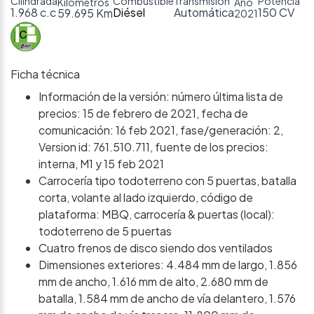
Cilindrada
Combustible
Transmisión
Potencia
Kilómetros
Año
1.968 c.c
Diésel
Automática
150 CV
59.695 Km
2021
Ficha técnica
Información de la versión: número última lista de
precios: 15 de febrero de 2021, fecha de
comunicación: 16 feb 2021, fase/generación: 2,
Version id: 761.510.711, fuente de los precios:
interna, M1 y 15 feb 2021
Carrocería tipo todoterreno con 5 puertas, batalla
corta, volante al lado izquierdo, código de
plataforma: MBQ, carrocería & puertas (local):
todoterreno de 5 puertas
Cuatro frenos de disco siendo dos ventilados
Dimensiones exteriores: 4.484 mm de largo, 1.856
mm de ancho, 1.616 mm de alto, 2.680 mm de
batalla, 1.584 mm de ancho de vía delantero, 1.576