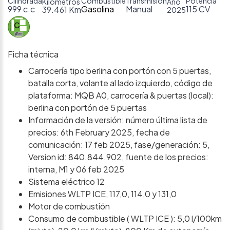
Cilindrada
Combustible
Transmisión
Potencia
Kilómetros
Año
999 c.c
Gasolina
Manual
115 CV
39.461 Km
2025
Ficha técnica
Carrocería tipo berlina con portón con 5 puertas,
batalla corta, volante al lado izquierdo, código de
plataforma: MQB A0, carrocería & puertas (local):
berlina con portón de 5 puertas
Información de la versión: número última lista de
precios: 6th February 2025, fecha de
comunicación: 17 feb 2025, fase/generación: 5,
Version id: 840.844.902, fuente de los precios:
interna, M1 y 06 feb 2025
Sistema eléctrico 12
Emisiones WLTP ICE, 117,0, 114,0 y 131,0
Motor de combustión
Consumo de combustible ( WLTP ICE ): 5,0 l/100km