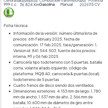
Cilindrada
Combustible
Transmisión
Potencia
Kilómetros
Año
999 c.c
Gasolina
Manual
115 CV
36.824 Km
2025
Ficha técnica
Información de la versión: número última lista de
precios: 6th February 2025, fecha de
comunicación: 17 feb 2025, fase/generación: 1,
Version id: 841.544.503, fuente de los precios:
interna, M1 y 06 feb 2025
Carrocería tipo todoterreno con 5 puertas, batalla
corta, volante al lado izquierdo, código de
plataforma: MQB A0, carrocería & puertas (local):
todoterreno de 5 puertas
Cuatro frenos de disco siendo dos ventilados
Dimensiones exteriores: 4.153 mm de largo, 1.780
mm de ancho, 1.537 mm de alto, 2.566 mm de
batalla, 10.600 mm de diámetro de giro entre