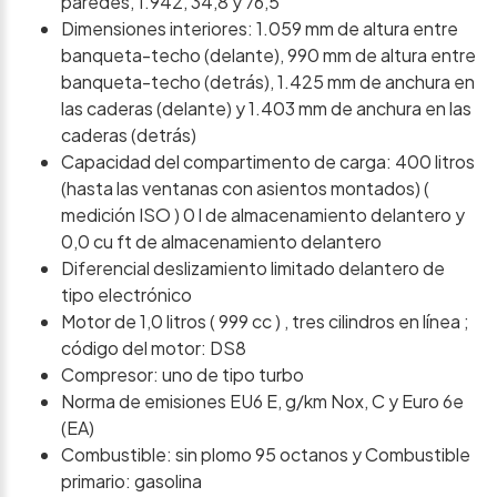
paredes, 1.942, 34,8 y 76,5
Dimensiones interiores: 1.059 mm de altura entre
banqueta-techo (delante), 990 mm de altura entre
banqueta-techo (detrás), 1.425 mm de anchura en
las caderas (delante) y 1.403 mm de anchura en las
caderas (detrás)
Capacidad del compartimento de carga: 400 litros
(hasta las ventanas con asientos montados) (
medición ISO ) 0 l de almacenamiento delantero y
0,0 cu ft de almacenamiento delantero
Diferencial deslizamiento limitado delantero de
tipo electrónico
Motor de 1,0 litros ( 999 cc ) , tres cilindros en línea ;
código del motor: DS8
Compresor: uno de tipo turbo
Norma de emisiones EU6 E, g/km Nox, C y Euro 6e
(EA)
Combustible: sin plomo 95 octanos y Combustible
primario: gasolina