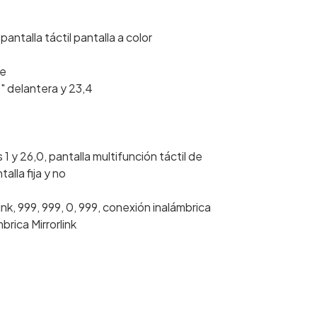
antalla táctil pantalla a color
le
" delantera y 23,4
1 y 26,0, pantalla multifunción táctil de
alla fija y no
nk, 999, 999, 0, 999, conexión inalámbrica
rica Mirrorlink