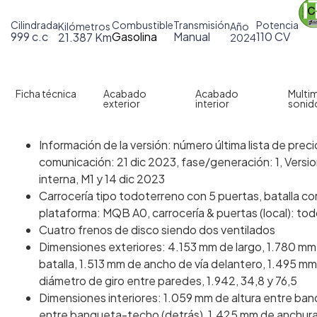
Cilindrada
Combustible
Transmisión
Potencia
Kilómetros
Año
999 c.c
Gasolina
Manual
110 CV
21.387 Km
2024
Ficha técnica
Acabado
Acabado
Multim
exterior
interior
sonid
Información de la versión: número última lista de pr
comunicación: 21 dic 2023, fase/generación: 1, Versio
interna, M1 y 14 dic 2023
Carrocería tipo todoterreno con 5 puertas, batalla cor
plataforma: MQB A0, carrocería & puertas (local): to
Cuatro frenos de disco siendo dos ventilados
Dimensiones exteriores: 4.153 mm de largo, 1.780 mm
batalla, 1.513 mm de ancho de vía delantero, 1.495 m
diámetro de giro entre paredes, 1.942, 34,8 y 76,5
Dimensiones interiores: 1.059 mm de altura entre ba
entre banqueta-techo (detrás), 1.425 mm de anchura 