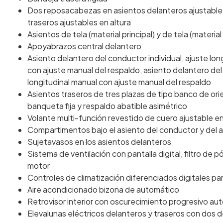
Dos reposacabezas en asientos delanteros ajustables
traseros ajustables en altura
Asientos de tela (material principal) y de tela (materia
Apoyabrazos central delantero
Asiento delantero del conductor individual, ajuste lon
con ajuste manual del respaldo, asiento delantero del
longitudinal manual con ajuste manual del respaldo
Asientos traseros de tres plazas de tipo banco de ori
banqueta fija y respaldo abatible asimétrico
Volante multi-función revestido de cuero ajustable en
Compartimentos bajo el asiento del conductor y de
Sujetavasos en los asientos delanteros
Sistema de ventilación con pantalla digital, filtro de p
motor
Controles de climatización diferenciados digitales
Aire acondicionado bizona de automático
Retrovisor interior con oscurecimiento progresivo au
Elevalunas eléctricos delanteros y traseros con dos d