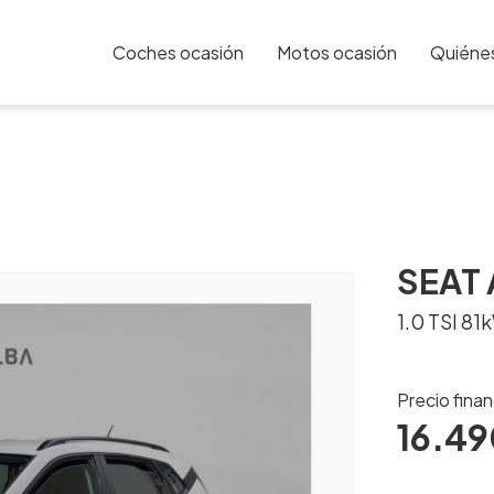
Coches ocasión
Motos ocasión
Quiéne
SEAT 
1.0 TSI 81
Precio fina
16.49