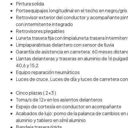
Pintura solida
Portaequipajes longitudinal en el techo en negro/gris 
Retrovisor exterior del conductor y acompañante pi
con intermitente integrado
Retrovisores plegables
Luneta trasera fija con limpialuneta trasera intermiten
Limpiaparabrisas delantero con sensor de lluvia
Garantía de asistencia en carretera: 60 meses distan
Llantas delanteras y traseras en aluminio de 16 pulg
40,6 y 15,2
Equipo reparación neumáticos
Luces de cruce, Luces de día y luces de carretera co
Cinco plazas ( 2+3 )
Toma/s de 12v en los asientos delanteros
Espejo de cortesía en conductor en acompañante
Acabados de lujo: pomo de la palanca de cambios en al
aluminio y tablero en símil aluminio
Bandeja trasera rígida