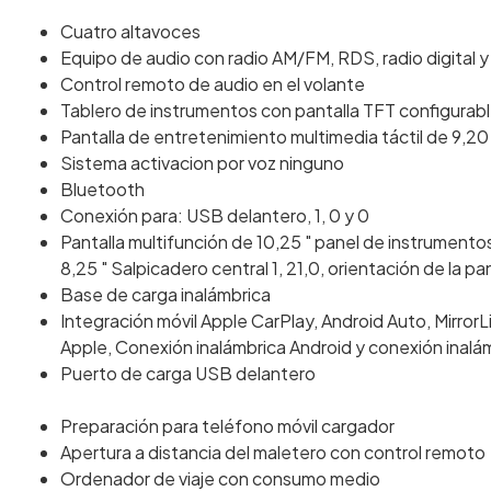
Cuatro altavoces
Equipo de audio con radio AM/FM, RDS, radio digital y p
Control remoto de audio en el volante
Tablero de instrumentos con pantalla TFT configurab
Pantalla de entretenimiento multimedia táctil de 9,20 
Sistema activacion por voz ninguno
Bluetooth
Conexión para: USB delantero, 1, 0 y 0
Pantalla multifunción de 10,25 " panel de instrumentos 
8,25 " Salpicadero central 1, 21,0, orientación de la pant
Base de carga inalámbrica
Integración móvil Apple CarPlay, Android Auto, MirrorLi
Apple, Conexión inalámbrica Android y conexión inalámb
Puerto de carga USB delantero
Preparación para teléfono móvil cargador
Apertura a distancia del maletero con control remoto
Ordenador de viaje con consumo medio