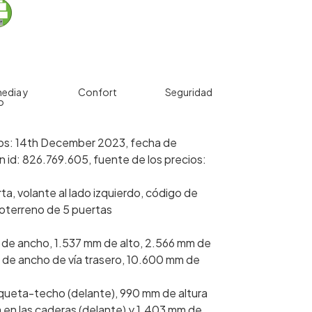
edia y
Confort
Seguridad
o
ecios: 14th December 2023, fecha de
n id: 826.769.605, fuente de los precios:
ta, volante al lado izquierdo, código de
doterreno de 5 puertas
 de ancho, 1.537 mm de alto, 2.566 mm de
m de ancho de vía trasero, 10.600 mm de
nqueta-techo (delante), 990 mm de altura
en las caderas (delante) y 1.403 mm de