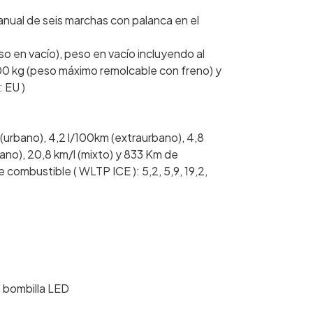
nual de seis marchas con palanca en el
so en vacío), peso en vacío incluyendo al
00 kg (peso máximo remolcable con freno) y
 EU )
urbano), 4,2 l/100km (extraurbano), 4,8
bano), 20,8 km/l (mixto) y 833 Km de
ombustible ( WLTP ICE ): 5,2, 5,9, 19,2,
n bombilla LED