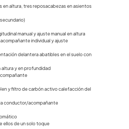
 en altura, tres reposacabezas en asientos
l secundario)
gitudinal manual y ajuste manual en altura
 acompañante individual y ajuste
entación delantera abatibles en el suelo con
 altura y en profundidad
l acompañante
ólen y filtro de carbón activo calefacción del
 para conductor/acompañante
tomático
e ellos de un solo toque