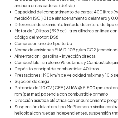
anchura en las caderas (detrás)
Capacidad del compartimento de carga: 400 litros (h
medición ISO ) 0 l de almacenamiento delantero y 0,
Diferencial deslizamiento limitado delantero de tipo 
Motor de 1,0 litros ( 999 cc ) , tres cilindros en línea
código del motor: DS8
Compresor: uno de tipo turbo
Norma de emisiones EU6 D, 109 g/km CO2 (combinado
Alimentación : gasolina - inyección directa
Combustible: sin plomo 95 octanos y Combustible pri
Depósito principal de combustible: 40 litros
Prestaciones: 190 km/h de velocidad máxima y 10,6 s
Sujeción de carga
Potencia de 110 CV ( CEE ) 81 kW @ 5.500 rpm (pot
rpm (par max) potencia con combustible primario
Dirección asistida eléctrica con endurecimiento prog
Suspensión delantera tipo McPherson o similar con ba
helicoidal con ruedas independientes, suspensión tra