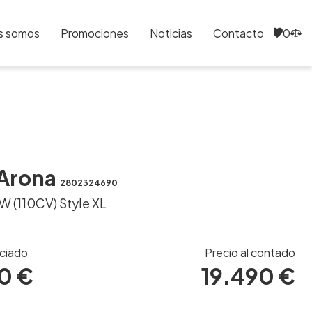
s somos
Promociones
Noticias
Contacto
0
0
Arona
2802324690
kW (110CV) Style XL
nciado
Precio al contado
0 €
19.490 €