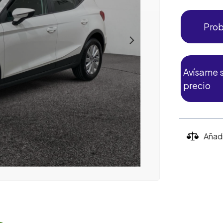
Prob
Avísame s
precio
Añad