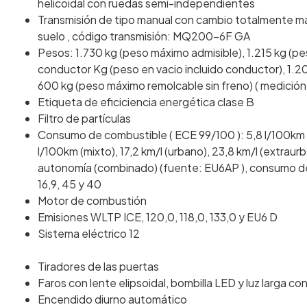
helicoidal con ruedas semi-independientes
Transmisión de tipo manual con cambio totalmente ma
suelo , código transmisión: MQ200-6F GA
Pesos: 1.730 kg (peso máximo admisible), 1.215 kg (pe
conductor Kg (peso en vacio incluido conductor), 1.2
600 kg (peso máximo remolcable sin freno) ( medición:
Etiqueta de eficiciencia energética clase B
Filtro de partículas
Consumo de combustible ( ECE 99/100 ): 5,8 l/100km (
l/100km (mixto), 17,2 km/l (urbano), 23,8 km/l (extraur
autonomía (combinado) (fuente: EU6AP ), consumo de c
16,9, 45 y 40
Motor de combustión
Emisiones WLTP ICE, 120,0, 118,0, 133,0 y EU6 D
Sistema eléctrico 12
Tiradores de las puertas
Faros con lente elipsoidal, bombilla LED y luz larga co
Encendido diurno automático