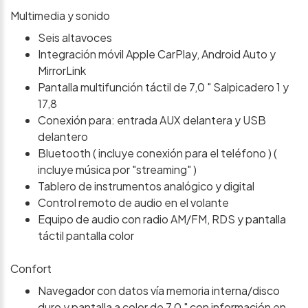
Multimedia y sonido
Seis altavoces
Integración móvil Apple CarPlay, Android Auto y
MirrorLink
Pantalla multifunción táctil de 7,0 " Salpicadero 1 y
17,8
Conexión para: entrada AUX delantera y USB
delantero
Bluetooth ( incluye conexión para el teléfono ) (
incluye música por "streaming" )
Tablero de instrumentos analógico y digital
Control remoto de audio en el volante
Equipo de audio con radio AM/FM, RDS y pantalla
táctil pantalla color
Confort
Navegador con datos vía memoria interna/disco
duro y pantalla a color de 7,0 " con información en