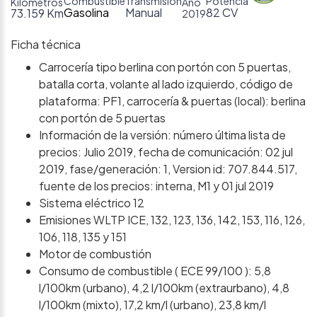
Combustible
Transmisión
Potencia
Kilómetros
Año
Gasolina
Manual
82 CV
73.159 Km
2019
Ficha técnica
Carrocería tipo berlina con portón con 5 puertas,
batalla corta, volante al lado izquierdo, código de
plataforma: PF1, carrocería & puertas (local): berlina
con portón de 5 puertas
Información de la versión: número última lista de
precios: Julio 2019, fecha de comunicación: 02 jul
2019, fase/generación: 1, Version id: 707.844.517,
fuente de los precios: interna, M1 y 01 jul 2019
Sistema eléctrico 12
Emisiones WLTP ICE, 132, 123, 136, 142, 153, 116, 126,
106, 118, 135 y 151
Motor de combustión
Consumo de combustible ( ECE 99/100 ): 5,8
l/100km (urbano), 4,2 l/100km (extraurbano), 4,8
l/100km (mixto), 17,2 km/l (urbano), 23,8 km/l