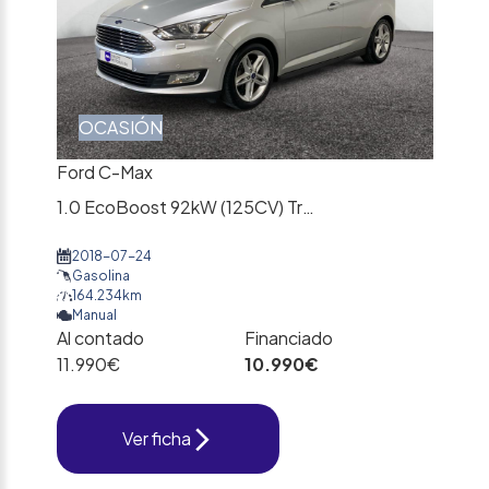
OCASIÓN
Ford C-Max
1.0 EcoBoost 92kW (125CV) Trend+
2018-07-24
Gasolina
164.234km
Manual
Al contado
Financiado
11.990€
10.990€
Ver ficha