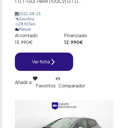
1.0 T-GDi 74kW (100CV) GT Line
2022-08-23
Gasolina
78.927km
Manual
Al contado
Financiado
15.990€
12.990€
Ver ficha
Añadir a:
Favoritos
Comparador