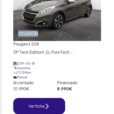
OCASIÓN
Peugeot 208
5P Tech Edition1.2L PureTech 60KW (82CV)
2019-06-18
Gasolina
73.159km
Manual
Al contado
Financiado
10.990€
8.990€
Ver ficha