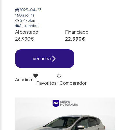
2025-04-23
Gasolina
12.473km
Automática
Al contado
Financiado
26.990€
22.990€
Ver ficha
Añadir a:
Favoritos
Comparador