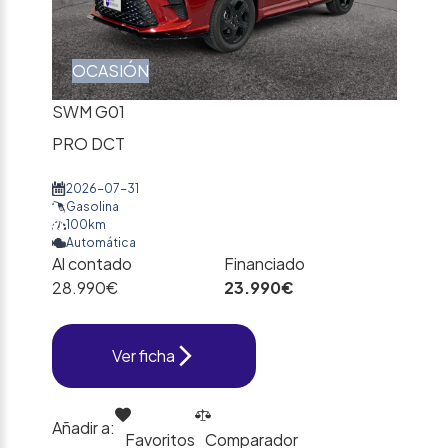
OCASIÓN
SWM G01
PRO DCT
2026-07-31
Gasolina
100km
Automática
Al contado
Financiado
28.990€
23.990€
Ver ficha
Añadir a:
Favoritos
Comparador