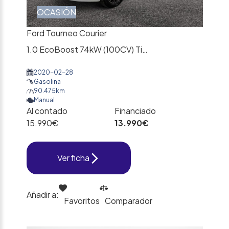
OCASIÓN
Ford Tourneo Courier
1.0 EcoBoost 74kW (100CV) Titanium
2020-02-28
Gasolina
90.475km
Manual
Al contado
Financiado
15.990€
13.990€
Ver ficha
Añadir a:
Favoritos
Comparador