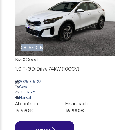
OCASIÓN
Kia XCeed
1.0 T-GDi Drive 74kW (100CV)
2025-05-27
Gasolina
12.506km
Manual
Al contado
Financiado
19.990€
16.990€