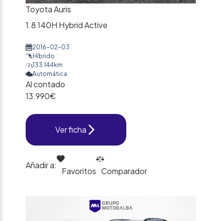
Toyota Auris
1.8 140H Hybrid Active
2016-02-03
Híbrido
133.144km
Automática
Al contado
13.990€
Ver ficha
Añadir a:
Favoritos
Comparador