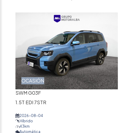
OCASIÓN
SWM G03F
1.5T EDI 7STR
2026-08-04
Híbrido
43km
Automática