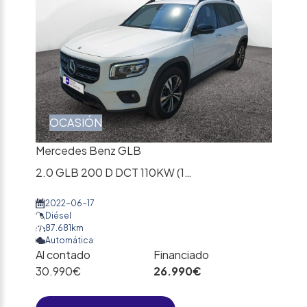
OCASIÓN
Mercedes Benz GLB
2.0 GLB 200 D DCT 110KW (150CV)
2022-06-17
Diésel
87.681km
Automática
Al contado
Financiado
30.990€
26.990€