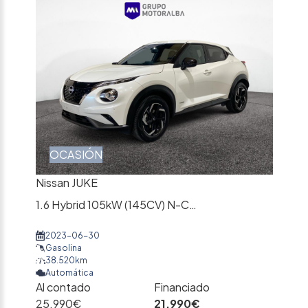
OCASIÓN
Nissan JUKE
1.6 Hybrid 105kW (145CV) N-Connecta
2023-06-30
Gasolina
38.520km
Automática
Al contado
Financiado
25.990€
21.990€