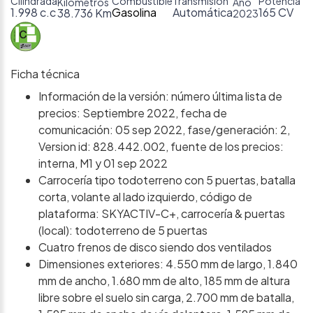
Cilindrada
Combustible
Transmisión
Potencia
Kilómetros
Año
1.998 c.c
Gasolina
Automática
165 CV
38.736 Km
2023
Ficha técnica
Información de la versión: número última lista de
precios: Septiembre 2022, fecha de
comunicación: 05 sep 2022, fase/generación: 2,
Version id: 828.442.002, fuente de los precios:
interna, M1 y 01 sep 2022
Carrocería tipo todoterreno con 5 puertas, batalla
corta, volante al lado izquierdo, código de
plataforma: SKYACTIV-C+, carrocería & puertas
(local): todoterreno de 5 puertas
Cuatro frenos de disco siendo dos ventilados
Dimensiones exteriores: 4.550 mm de largo, 1.840
mm de ancho, 1.680 mm de alto, 185 mm de altura
libre sobre el suelo sin carga, 2.700 mm de batalla,