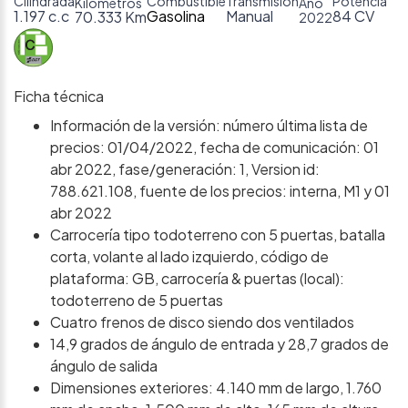
Cilindrada
Combustible
Transmisión
Potencia
Kilómetros
Año
1.197 c.c
Gasolina
Manual
84 CV
70.333 Km
2022
Ficha técnica
Información de la versión: número última lista de
precios: 01/04/2022, fecha de comunicación: 01
abr 2022, fase/generación: 1, Version id:
788.621.108, fuente de los precios: interna, M1 y 01
abr 2022
Carrocería tipo todoterreno con 5 puertas, batalla
corta, volante al lado izquierdo, código de
plataforma: GB, carrocería & puertas (local):
todoterreno de 5 puertas
Cuatro frenos de disco siendo dos ventilados
14,9 grados de ángulo de entrada y 28,7 grados de
ángulo de salida
Dimensiones exteriores: 4.140 mm de largo, 1.760