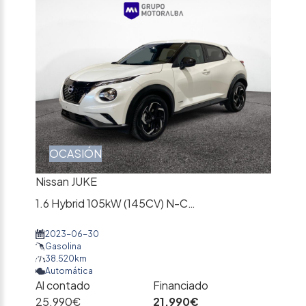
OCASIÓN
Nissan JUKE
1.6 Hybrid 105kW (145CV) N-Connecta
2023-06-30
Gasolina
38.520km
Automática
Al contado
Financiado
25.990€
21.990€