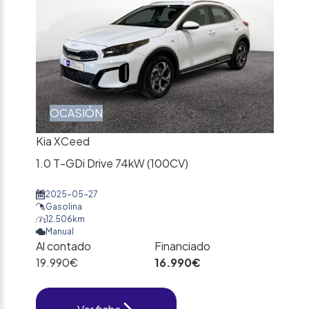
OCASIÓN
Kia XCeed
1.0 T-GDi Drive 74kW (100CV)
2025-05-27
Gasolina
12.506km
Manual
Al contado
Financiado
19.990€
16.990€